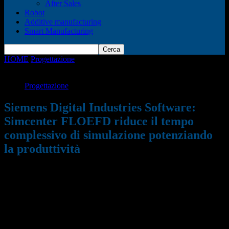
After Sales
Robot
Additive manufacturing
Smart Manufacturing
HOME
Progettazione
Siemens Digital Industries Software:
Simcenter FLOEFD riduce il tempo complessivo di simulazione...
Progettazione
Siemens Digital Industries Software:
Simcenter FLOEFD riduce il tempo
complessivo di simulazione potenziando
la produttività
17/05/2020
947