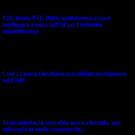
hyperMILL 2026, la...
PTC lancia PTC Orbit, piattaforma di asset
intelligence basata sull’AI per l’industria
manifatturiera
Nel percorso verso la trasformazione digitale, molte aziende
manifatturiere hanno investito negli ultimi anni nella gestione del ciclo
di vita del prodotto, costruendo processi...
Creo 13 porta l’intelligenza artificiale direttamente
nel CAD
L’intelligenza artificiale entra sempre più concretamente nei processi di
sviluppo prodotto. Con il rilascio di Creo 13 e Creo+ 13.3, PTC introduce
una nuova...
AI in azienda: la vera sfida non è adottarla, ma
utilizzarla in modo consapevole....