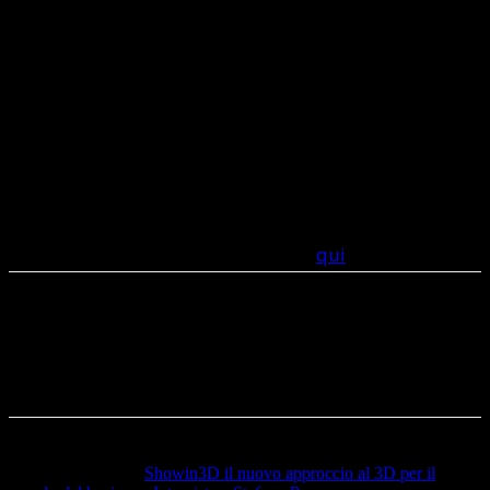
mantenendo un alto livello di precisione. Il modulo
Power Electrification può ora simulare un dispositivo
elettrico attraverso un modello elettrotermico
compatto, che può far risparmiare un notevole tempo
di calcolo e utilizzo.
Maggiori informazioni sull’ultima versione di
Simcenter FLOEFD sono disponibili
qui
.
Articolo precedente
Showin3D il nuovo approccio al 3D per il