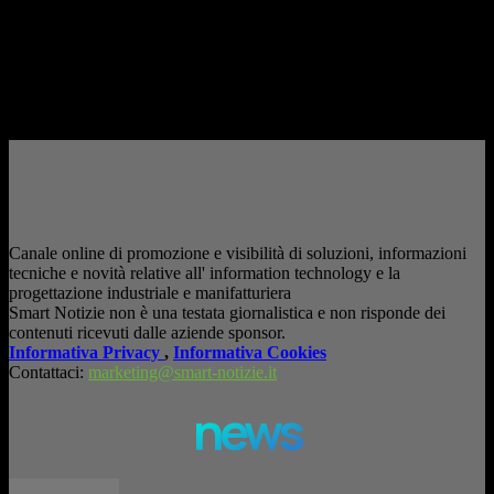
AI in azienda: la vera sfida non è adottarla, ma utilizzarla in modo
consapevole. La formazione richiesta dall'AI Act L'intelligenza artificiale
è entrata nelle fabbriche,...
– Pubblicità –
Canale online di promozione e visibilità di soluzioni, informazioni
tecniche e novità relative all' information technology e la
progettazione industriale e manifatturiera
Smart Notizie non è una testata giornalistica e non risponde dei
contenuti ricevuti dalle aziende sponsor.
Informativa Privacy
,
Informativa Cookies
Contattaci:
marketing@smart-notizie.it
news