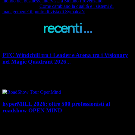
mondo del business. Intervista a Stefano Provenzano
Articolo successivo
Come cambiano la qualità e i sistemi di
management? il punto di vista di SymaleaN
recenti ...
PTC Windchill tra i Leader e Arena tra i Visionary
nel Magic Quadrant 2026...
PTC rafforza il proprio posizionamento nel mercato del Product
Lifecycle Management (PLM) con un doppio riconoscimento nel Magic
Quadrant 2026 di Gartner dedicato al...
hyperMILL 2026: oltre 500 professionisti al
roadshow OPEN MIND
Con l'ultima tappa del 25 giugno, presso Masmec (Bari), si è concluso il
roadshow italiano organizzato da OPEN MIND per presentare