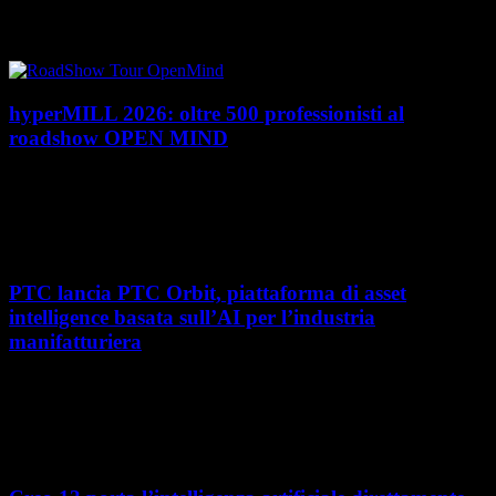
PTC rafforza il proprio posizionamento nel mercato del Product
Lifecycle Management (PLM) con un doppio riconoscimento nel Magic
Quadrant 2026 di Gartner dedicato al...
hyperMILL 2026: oltre 500 professionisti al
roadshow OPEN MIND
Con l'ultima tappa del 25 giugno, presso Masmec (Bari), si è concluso il
roadshow italiano organizzato da OPEN MIND per presentare
hyperMILL 2026, la...
PTC lancia PTC Orbit, piattaforma di asset
intelligence basata sull’AI per l’industria
manifatturiera
Nel percorso verso la trasformazione digitale, molte aziende
manifatturiere hanno investito negli ultimi anni nella gestione del ciclo
di vita del prodotto, costruendo processi...