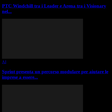
PTC Windchill tra i Leader e Arena tra i Visionary
nel...
AI
Sprint presenta un percorso modulare per aiutare le
imprese a essere...