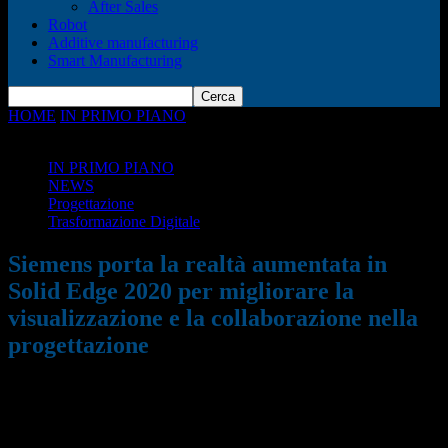
After Sales
Robot
Additive manufacturing
Smart Manufacturing
HOME
IN PRIMO PIANO
Siemens porta la realtà aumentata in
Solid Edge 2020 per migliorare la...
IN PRIMO PIANO
NEWS
Progettazione
Trasformazione Digitale
Siemens porta la realtà aumentata in
Solid Edge 2020 per migliorare la
visualizzazione e la collaborazione nella
progettazione
20/07/2019
1717