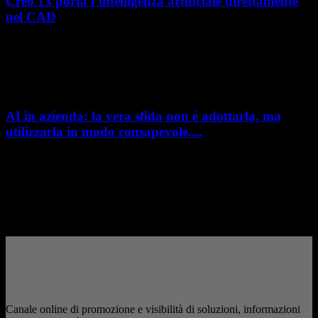
Creo 13 porta l’intelligenza artificiale direttamente
nel CAD
L’intelligenza artificiale entra sempre più concretamente nei processi di
sviluppo prodotto. Con il rilascio di Creo 13 e Creo+ 13.3, PTC introduce
una nuova...
AI in azienda: la vera sfida non è adottarla, ma
utilizzarla in modo consapevole....
AI in azienda: la vera sfida non è adottarla, ma utilizzarla in modo
consapevole. La formazione richiesta dall'AI Act L'intelligenza artificiale
è entrata nelle fabbriche,...
– Pubblicità –
Canale online di promozione e visibilità di soluzioni, informazioni