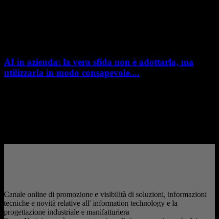
L’intelligenza artificiale entra sempre più concretamente nei processi di
sviluppo prodotto. Con il rilascio di Creo 13 e Creo+ 13.3, PTC introduce
una nuova...
AI in azienda: la vera sfida non è adottarla, ma
utilizzarla in modo consapevole....
AI in azienda: la vera sfida non è adottarla, ma utilizzarla in modo
consapevole. La formazione richiesta dall'AI Act L'intelligenza artificiale
è entrata nelle fabbriche,...
– Pubblicità –
Canale online di promozione e visibilità di soluzioni, informazioni
tecniche e novità relative all' information technology e la
progettazione industriale e manifatturiera