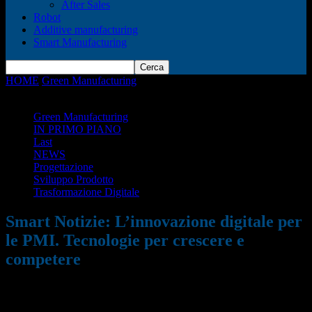
After Sales
Robot
Additive manufacturing
Smart Manufacturing
HOME
Green Manufacturing
Smart Notizie: L’innovazione digitale
per le PMI. Tecnologie per crescere e competere
Green Manufacturing
IN PRIMO PIANO
Last
NEWS
Progettazione
Sviluppo Prodotto
Trasformazione Digitale
Smart Notizie: L’innovazione digitale per
le PMI. Tecnologie per crescere e
competere
14/07/2024
1295