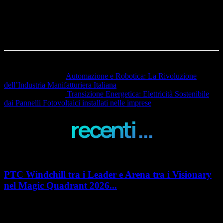
Articolo precedente
Automazione e Robotica: La Rivoluzione
dell’Industria Manifatturiera Italiana
Articolo successivo
Transizione Energetica: Elettricità Sostenibile
dai Pannelli Fotovoltaici installati nelle imprese
recenti ...
PTC Windchill tra i Leader e Arena tra i Visionary
nel Magic Quadrant 2026...
PTC rafforza il proprio posizionamento nel mercato del Product
Lifecycle Management (PLM) con un doppio riconoscimento nel Magic