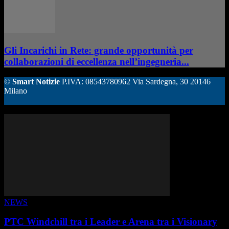
Gli Incarichi in Rete: grande opportunità per
collaborazioni di eccellenza nell’ingegneria...
©
Smart Notizie
P.IVA: 08543780962 Via Sardegna, 30 20146
Milano
ALTRE STORIE
NEWS
PTC Windchill tra i Leader e Arena tra i Visionary