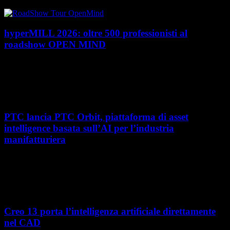
Quadrant 2026 di Gartner dedicato al...
hyperMILL 2026: oltre 500 professionisti al
roadshow OPEN MIND
Con l'ultima tappa del 25 giugno, presso Masmec (Bari), si è concluso il
roadshow italiano organizzato da OPEN MIND per presentare
hyperMILL 2026, la...
PTC lancia PTC Orbit, piattaforma di asset
intelligence basata sull’AI per l’industria
manifatturiera
Nel percorso verso la trasformazione digitale, molte aziende
manifatturiere hanno investito negli ultimi anni nella gestione del ciclo
di vita del prodotto, costruendo processi...
Creo 13 porta l’intelligenza artificiale direttamente
nel CAD