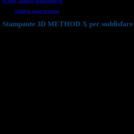
HOME
Additive manufacturing
Stampante 3D METHOD X per soddisfa
Additive manufacturing
Stampante 3D METHOD X per soddisfare la 
18/01/2021
989
Condividi