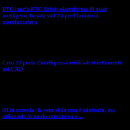
PTC lancia PTC Orbit, piattaforma di asset
intelligence basata sull’AI per l’industria
manifatturiera
Nel percorso verso la trasformazione digitale, molte aziende
manifatturiere hanno investito negli ultimi anni nella gestione del ciclo
di vita del prodotto, costruendo processi...
Creo 13 porta l’intelligenza artificiale direttamente
nel CAD
L’intelligenza artificiale entra sempre più concretamente nei processi di
sviluppo prodotto. Con il rilascio di Creo 13 e Creo+ 13.3, PTC introduce
una nuova...
AI in azienda: la vera sfida non è adottarla, ma
utilizzarla in modo consapevole....
AI in azienda: la vera sfida non è adottarla, ma utilizzarla in modo