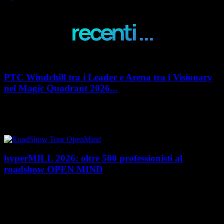
recenti ...
PTC Windchill tra i Leader e Arena tra i Visionary
nel Magic Quadrant 2026...
PTC rafforza il proprio posizionamento nel mercato del Product
Lifecycle Management (PLM) con un doppio riconoscimento nel Magic
Quadrant 2026 di Gartner dedicato al...
hyperMILL 2026: oltre 500 professionisti al
roadshow OPEN MIND
Con l'ultima tappa del 25 giugno, presso Masmec (Bari), si è concluso il
roadshow italiano organizzato da OPEN MIND per presentare
hyperMILL 2026, la...