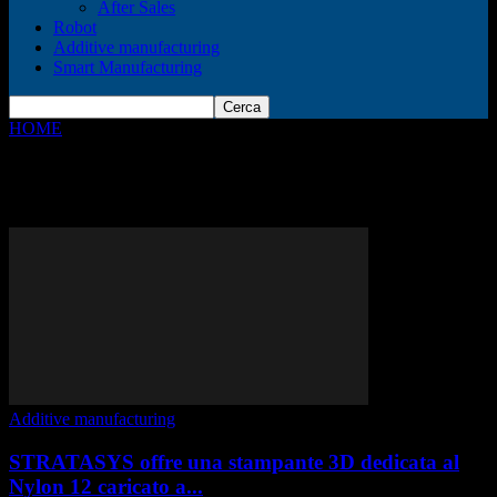
After Sales
Robot
Additive manufacturing
Smart Manufacturing
HOME
Tags
3d printing
Tag: 3d printing
Additive manufacturing
STRATASYS offre una stampante 3D dedicata al
Nylon 12 caricato a...