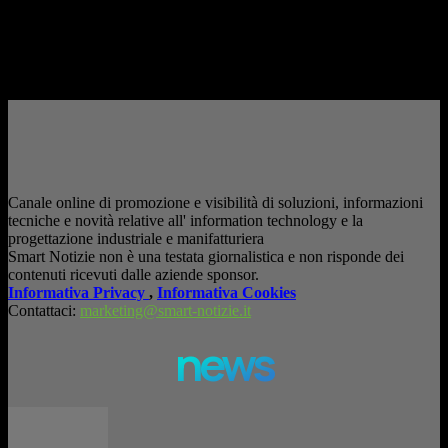
consapevole. La formazione richiesta dall'AI Act L'intelligenza artificiale
è entrata nelle fabbriche,...
– Pubblicità –
Canale online di promozione e visibilità di soluzioni, informazioni
tecniche e novità relative all' information technology e la
progettazione industriale e manifatturiera
Smart Notizie non è una testata giornalistica e non risponde dei
contenuti ricevuti dalle aziende sponsor.
Informativa Privacy
,
Informativa Cookies
Contattaci:
marketing@smart-notizie.it
news