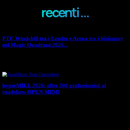
recenti ...
PTC Windchill tra i Leader e Arena tra i Visionary
nel Magic Quadrant 2026...
PTC rafforza il proprio posizionamento nel mercato del Product
Lifecycle Management (PLM) con un doppio riconoscimento nel Magic
Quadrant 2026 di Gartner dedicato al...
hyperMILL 2026: oltre 500 professionisti al
roadshow OPEN MIND
Con l'ultima tappa del 25 giugno, presso Masmec (Bari), si è concluso il
roadshow italiano organizzato da OPEN MIND per presentare
hyperMILL 2026, la...