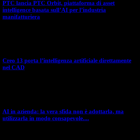
PTC lancia PTC Orbit, piattaforma di asset
intelligence basata sull’AI per l’industria
manifatturiera
Nel percorso verso la trasformazione digitale, molte aziende
manifatturiere hanno investito negli ultimi anni nella gestione del ciclo
di vita del prodotto, costruendo processi...
Creo 13 porta l’intelligenza artificiale direttamente
nel CAD
L’intelligenza artificiale entra sempre più concretamente nei processi di
sviluppo prodotto. Con il rilascio di Creo 13 e Creo+ 13.3, PTC introduce
una nuova...
AI in azienda: la vera sfida non è adottarla, ma
utilizzarla in modo consapevole....
AI in azienda: la vera sfida non è adottarla, ma utilizzarla in modo
consapevole. La formazione richiesta dall'AI Act L'intelligenza artificiale