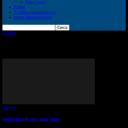
After Sales
Robot
Additive manufacturing
Smart Manufacturing
HOME
Tags
App
Tag: app
NEWS
Incontrarsi con una App