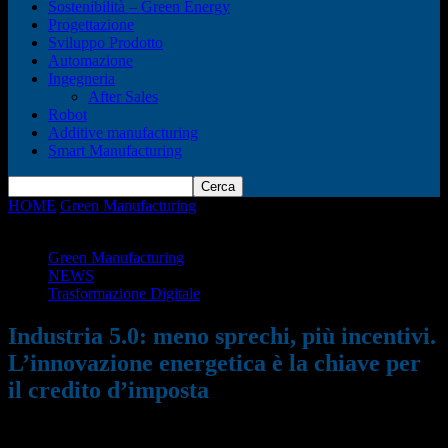
Sostenibilità – Green Energy
Progettazione
Sviluppo Prodotto
Automazione
Ingegneria
After Sales
Robot
Additive manufacturing
Smart Manufacturing
HOME
Green Manufacturing
Industria 5.0: meno sprechi, più
incentivi. L’innovazione energetica è la chiave per...
Green Manufacturing
NEWS
Trasformazione Digitale
Industria 5.0: meno sprechi, più incentivi.
L’innovazione energetica è la chiave per
il credito d’imposta
31/01/2025