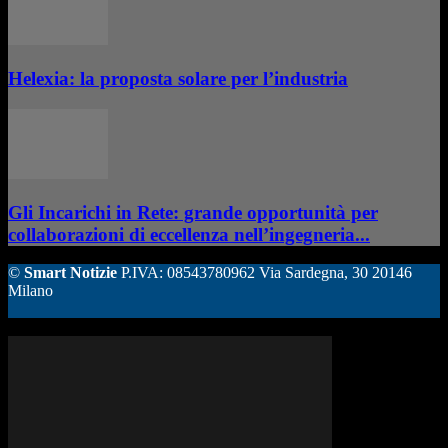
Helexia: la proposta solare per l’industria
Gli Incarichi in Rete: grande opportunità per
collaborazioni di eccellenza nell’ingegneria...
©
Smart Notizie
P.IVA: 08543780962 Via Sardegna, 30 20146
Milano
ALTRE STORIE