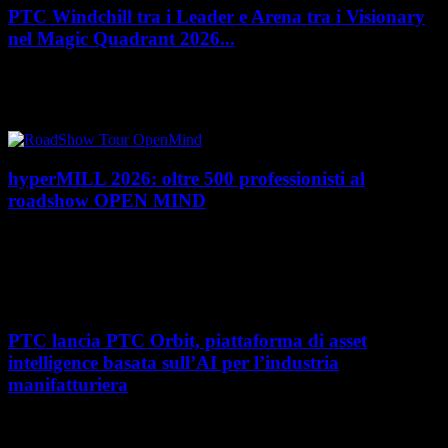
PTC Windchill tra i Leader e Arena tra i Visionary
nel Magic Quadrant 2026...
PTC rafforza il proprio posizionamento nel mercato del Product
Lifecycle Management (PLM) con un doppio riconoscimento nel Magic
Quadrant 2026 di Gartner dedicato al...
hyperMILL 2026: oltre 500 professionisti al
roadshow OPEN MIND
Con l'ultima tappa del 25 giugno, presso Masmec (Bari), si è concluso il
roadshow italiano organizzato da OPEN MIND per presentare
hyperMILL 2026, la...
PTC lancia PTC Orbit, piattaforma di asset
intelligence basata sull’AI per l’industria
manifatturiera
Nel percorso verso la trasformazione digitale, molte aziende
manifatturiere hanno investito negli ultimi anni nella gestione del ciclo