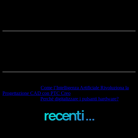
è il primo ambito su cui intervenire. Monitorare,
ottimizzare e innovare significa trasformare un costo
in un vantaggio competitivo reale.
Articolo precedente
Come l’Intelligenza Artificiale Rivoluziona la
Progettazione CAD con PTC Creo
Articolo successivo
Perché digitalizzare i pulsanti hardware?
recenti ...