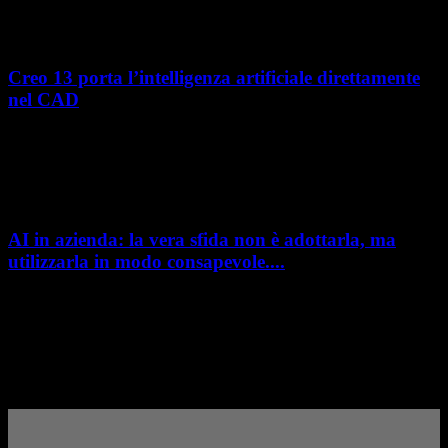
di vita del prodotto, costruendo processi...
Creo 13 porta l’intelligenza artificiale direttamente
nel CAD
L’intelligenza artificiale entra sempre più concretamente nei processi di
sviluppo prodotto. Con il rilascio di Creo 13 e Creo+ 13.3, PTC introduce
una nuova...
AI in azienda: la vera sfida non è adottarla, ma
utilizzarla in modo consapevole....
AI in azienda: la vera sfida non è adottarla, ma utilizzarla in modo
consapevole. La formazione richiesta dall'AI Act L'intelligenza artificiale
è entrata nelle fabbriche,...
– Pubblicità –