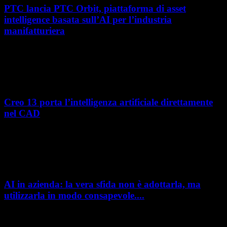
PTC lancia PTC Orbit, piattaforma di asset
intelligence basata sull’AI per l’industria
manifatturiera
Nel percorso verso la trasformazione digitale, molte aziende
manifatturiere hanno investito negli ultimi anni nella gestione del ciclo
di vita del prodotto, costruendo processi...
Creo 13 porta l’intelligenza artificiale direttamente
nel CAD
L’intelligenza artificiale entra sempre più concretamente nei processi di
sviluppo prodotto. Con il rilascio di Creo 13 e Creo+ 13.3, PTC introduce
una nuova...
AI in azienda: la vera sfida non è adottarla, ma
utilizzarla in modo consapevole....
AI in azienda: la vera sfida non è adottarla, ma utilizzarla in modo
consapevole. La formazione richiesta dall'AI Act L'intelligenza artificiale