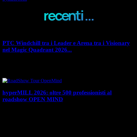
recenti ...
PTC Windchill tra i Leader e Arena tra i Visionary
nel Magic Quadrant 2026...
PTC rafforza il proprio posizionamento nel mercato del Product
Lifecycle Management (PLM) con un doppio riconoscimento nel Magic
Quadrant 2026 di Gartner dedicato al...
hyperMILL 2026: oltre 500 professionisti al
roadshow OPEN MIND
Con l'ultima tappa del 25 giugno, presso Masmec (Bari), si è concluso il
roadshow italiano organizzato da OPEN MIND per presentare
hyperMILL 2026, la...