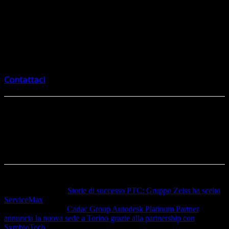
progettazione e produzione.
Cerchi un partner per provare Autodesk Fusion?
Vuoi provare Autodesk Fusion?
Contattaci
Articolo precedente
Storie di successo PTC: Gruppo Zeiss ha scelto
ServiceMax
Articolo successivo
Cadac Group Autodesk Platinum Partner
annuncia la nuova sede a Torino grazie alla partnership con
SymbioTech