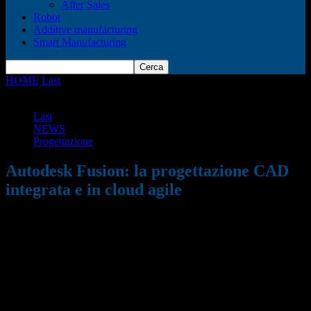
After Sales
Robot
Additive manufacturing
Smart Manufacturing
HOME
Last
Autodesk Fusion: la progettazione CAD integrata e in
cloud agile
Last
NEWS
Progettazione
Autodesk Fusion: la progettazione CAD
integrata e in cloud agile
26/07/2024
625