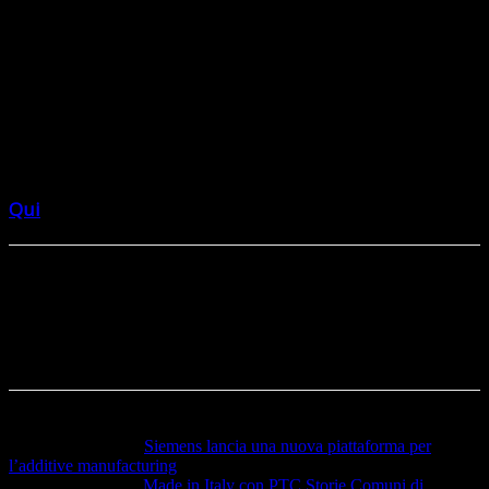
pianificare e gli attori da coinvolgere.
In poche parole i singoli passi da attuare nel percorso
che conduce il settore manifatturiero, così strategico e
fondamentale per il sistema Paese, verso la sua
trasformazione digitale.
Qui
maggiori dettagli e informazioni sulle 6 sessioni.
Articolo precedente
Siemens lancia una nuova piattaforma per
l’additive manufacturing
Articolo successivo
Made in Italy con PTC Storie Comuni di