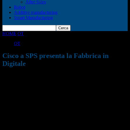
After Sales
Robot
Additive manufacturing
Smart Manufacturing
HOME
OT
Cisco a SPS presenta la Fabbrica in Digitale
OT
Cisco a SPS presenta la Fabbrica in
Digitale
02/05/2017
831