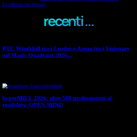
Eccellenze nel Mondo
recenti ...
PTC Windchill tra i Leader e Arena tra i Visionary
nel Magic Quadrant 2026...
PTC rafforza il proprio posizionamento nel mercato del Product
Lifecycle Management (PLM) con un doppio riconoscimento nel Magic
Quadrant 2026 di Gartner dedicato al...
hyperMILL 2026: oltre 500 professionisti al
roadshow OPEN MIND
Con l'ultima tappa del 25 giugno, presso Masmec (Bari), si è concluso il
roadshow italiano organizzato da OPEN MIND per presentare
hyperMILL 2026, la...