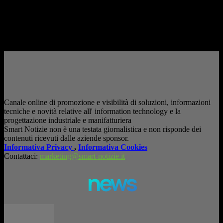
consapevole. La formazione richiesta dall'AI Act L'intelligenza artificiale
è entrata nelle fabbriche,...
– Pubblicità –
Canale online di promozione e visibilità di soluzioni, informazioni
tecniche e novità relative all' information technology e la
progettazione industriale e manifatturiera
Smart Notizie non è una testata giornalistica e non risponde dei
contenuti ricevuti dalle aziende sponsor.
Informativa Privacy
,
Informativa Cookies
Contattaci:
marketing@smart-notizie.it
news