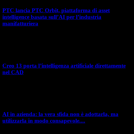
PTC lancia PTC Orbit, piattaforma di asset
intelligence basata sull’AI per l’industria
manifatturiera
Nel percorso verso la trasformazione digitale, molte aziende
manifatturiere hanno investito negli ultimi anni nella gestione del ciclo
di vita del prodotto, costruendo processi...
Creo 13 porta l’intelligenza artificiale direttamente
nel CAD
L’intelligenza artificiale entra sempre più concretamente nei processi di
sviluppo prodotto. Con il rilascio di Creo 13 e Creo+ 13.3, PTC introduce
una nuova...
AI in azienda: la vera sfida non è adottarla, ma
utilizzarla in modo consapevole....
AI in azienda: la vera sfida non è adottarla, ma utilizzarla in modo