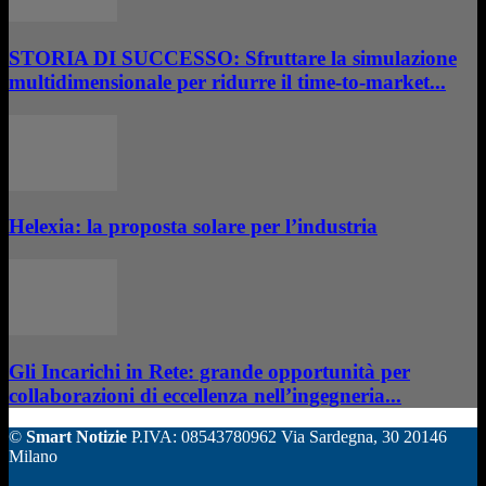
STORIA DI SUCCESSO: Sfruttare la simulazione
multidimensionale per ridurre il time-to-market...
Helexia: la proposta solare per l’industria
Gli Incarichi in Rete: grande opportunità per
collaborazioni di eccellenza nell’ingegneria...
©
Smart Notizie
P.IVA: 08543780962 Via Sardegna, 30 20146
Milano