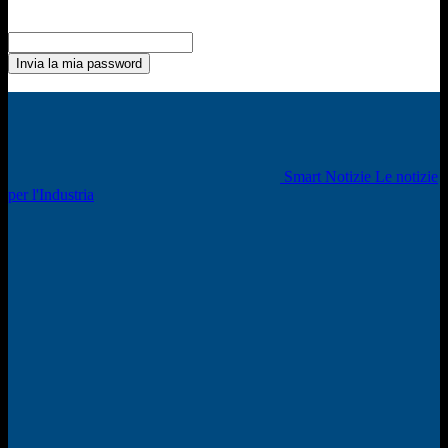
Recupero della password
Recupera la tua password
La tua email
La password verrà inviata via email.
Smart Notizie Le notizie
per l'Industria