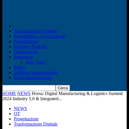
Trasformazione Digitale
Sostenibilità – Green Energy
Progettazione
Sviluppo Prodotto
Automazione
Ingegneria
After Sales
Robot
Additive manufacturing
Smart Manufacturing
HOME
NEWS
Horsa: Digital Manufacturing & Logistics Summit
2024 Industry 5.0 & Integrated...
NEWS
OT
Progettazione
Trasformazione Digitale