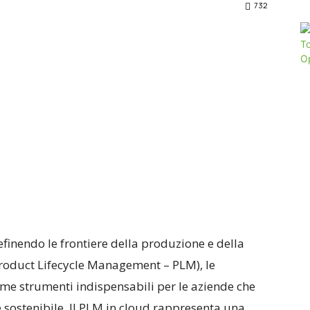
732
definendo le frontiere della produzione e della
 (Product Lifecycle Management – PLM), le
me strumenti indispensabili per le aziende che
sostenibile. Il PLM in cloud rappresenta una