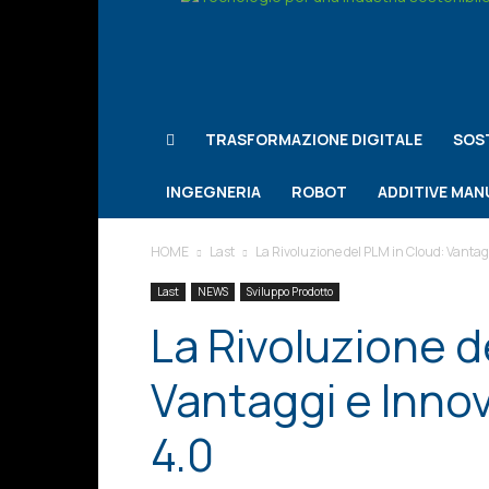
Notizie
Le
notizie
per
l'Industria
TRASFORMAZIONE DIGITALE
SOST
INGEGNERIA
ROBOT
ADDITIVE MA
HOME
Last
La Rivoluzione del PLM in Cloud: Vantagg
Last
NEWS
Sviluppo Prodotto
La Rivoluzione d
Vantaggi e Innov
4.0