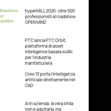
hyperMILL 2026: oltre 500
professionisti al roadshow
OPEN MIND
PTC lancia PTC Orbit,
piattaforma di asset
intelligence basata sull’AI
per l’industria
manifatturiera
Creo 13 porta l’intelligenza
artificiale direttamente nel
CAD
AI in azienda: la vera sfida
non è adottarla, ma