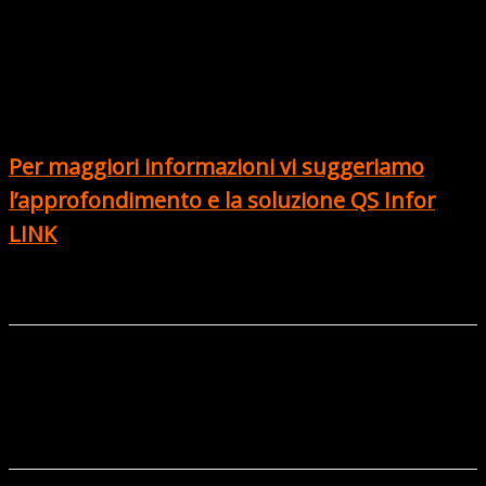
costruzione e stakeholder.
Documentazione accurata
: i software generano
automaticamente disegni tecnici e report
dettagliati.
Per maggiori informazioni vi suggeriamo
l’approfondimento e la soluzione QS Infor
LINK