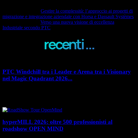
Articolo precedente
Gestire la complessità: l’approccio ai progetti di
migrazione e integrazione aziendale con Horsa e Dassault Systèmes
Articolo successivo
Verso una nuova visione di eccellenza
Industriale secondo PTC
recenti ...
PTC Windchill tra i Leader e Arena tra i Visionary
nel Magic Quadrant 2026...
PTC rafforza il proprio posizionamento nel mercato del Product
Lifecycle Management (PLM) con un doppio riconoscimento nel Magic
Quadrant 2026 di Gartner dedicato al...
hyperMILL 2026: oltre 500 professionisti al
roadshow OPEN MIND