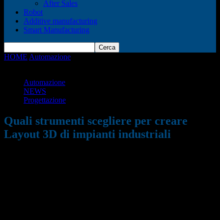
After Sales
Robot
Additive manufacturing
Smart Manufacturing
HOME
Automazione
Quali strumenti scegliere per creare Layout
3D di impianti industriali
Automazione
NEWS
Progettazione
Quali strumenti scegliere per creare
Layout 3D di impianti industriali
20/01/2025
743