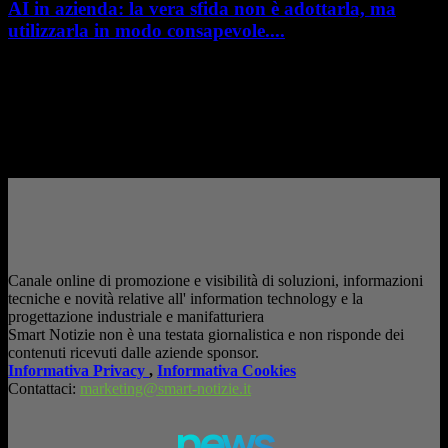
AI in azienda: la vera sfida non è adottarla, ma
utilizzarla in modo consapevole....
AI in azienda: la vera sfida non è adottarla, ma utilizzarla in modo
consapevole. La formazione richiesta dall'AI Act L'intelligenza artificiale
è entrata nelle fabbriche,...
– Pubblicità –
Canale online di promozione e visibilità di soluzioni, informazioni
tecniche e novità relative all' information technology e la
progettazione industriale e manifatturiera
Smart Notizie non è una testata giornalistica e non risponde dei
contenuti ricevuti dalle aziende sponsor.
Informativa Privacy
,
Informativa Cookies
Contattaci:
marketing@smart-notizie.it
news