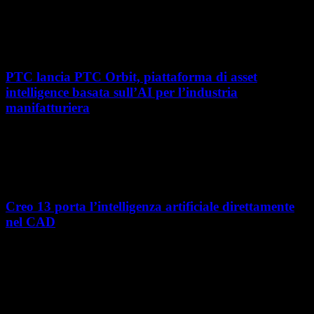
Con l'ultima tappa del 25 giugno, presso Masmec (Bari), si è concluso il
roadshow italiano organizzato da OPEN MIND per presentare
hyperMILL 2026, la...
PTC lancia PTC Orbit, piattaforma di asset
intelligence basata sull’AI per l’industria
manifatturiera
Nel percorso verso la trasformazione digitale, molte aziende
manifatturiere hanno investito negli ultimi anni nella gestione del ciclo
di vita del prodotto, costruendo processi...
Creo 13 porta l’intelligenza artificiale direttamente
nel CAD
L’intelligenza artificiale entra sempre più concretamente nei processi di
sviluppo prodotto. Con il rilascio di Creo 13 e Creo+ 13.3, PTC introduce
una nuova...