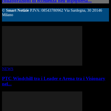
collaborazioni di eccellenza nell’ingegneria...
©
Smart Notizie
P.IVA: 08543780962 Via Sardegna, 30 20146
Milano
ALTRE STORIE
NEWS
PTC Windchill tra i Leader e Arena tra i Visionary
nel...