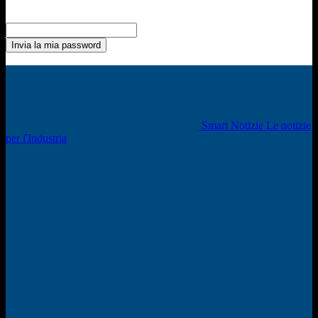
Recupero della password
Recupera la tua password
La tua email
La password verrà inviata via email.
Smart Notizie Le notizie
per l'Industria