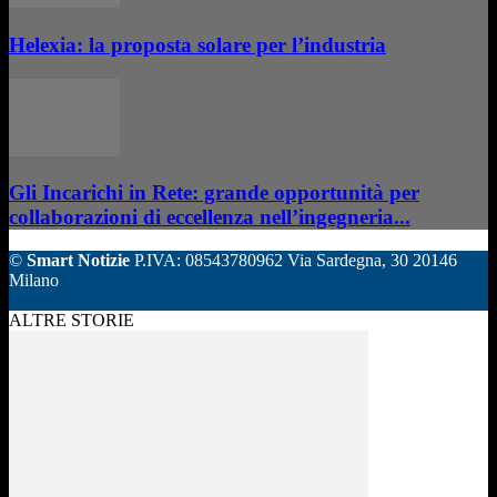
Helexia: la proposta solare per l’industria
Gli Incarichi in Rete: grande opportunità per
collaborazioni di eccellenza nell’ingegneria...
©
Smart Notizie
P.IVA: 08543780962 Via Sardegna, 30 20146
Milano
ALTRE STORIE