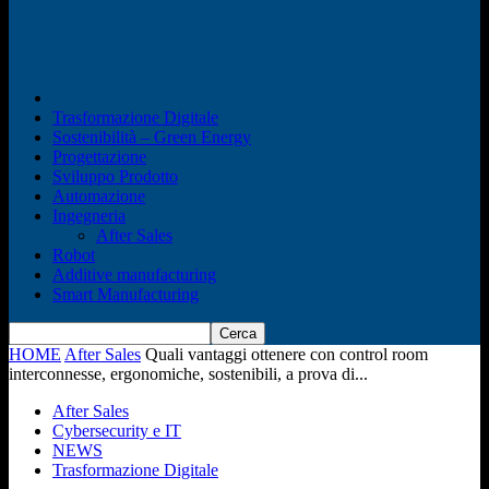
Trasformazione Digitale
Sostenibilità – Green Energy
Progettazione
Sviluppo Prodotto
Automazione
Ingegneria
After Sales
Robot
Additive manufacturing
Smart Manufacturing
HOME
After Sales
Quali vantaggi ottenere con control room
interconnesse, ergonomiche, sostenibili, a prova di...
After Sales
Cybersecurity e IT
NEWS
Trasformazione Digitale