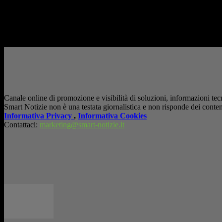
AI in azienda: la vera sfida non è adottarla, ma utilizzarla in modo consapev
Canale online di promozione e visibilità di soluzioni, informazioni tecn
Smart Notizie non è una testata giornalistica e non risponde dei conten
Informativa Privacy
,
Informativa Cookies
Contattaci:
marketing@smart-notizie.it