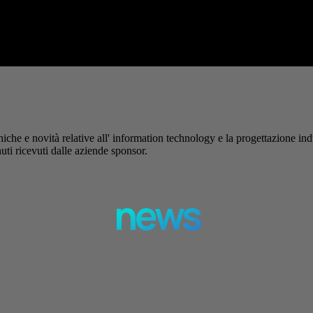
ole. La formazione richiesta dall'AI Act L'intelligenza artificiale è entrata 
– Pubblicità –
iche e novità relative all' information technology e la progettazione ind
uti ricevuti dalle aziende sponsor.
news