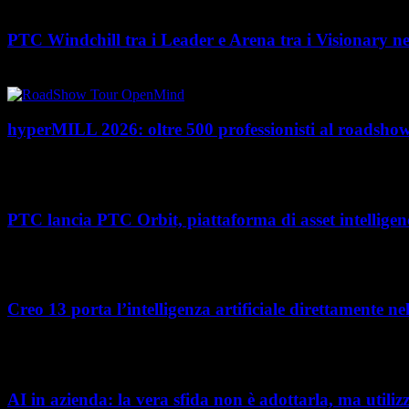
PTC Windchill tra i Leader e Arena tra i Visionary n
PTC rafforza il proprio posizionamento nel mercato del Product Lifecycl
hyperMILL 2026: oltre 500 professionisti al road
Con l'ultima tappa del 25 giugno, presso Masmec (Bari), si è concluso il
PTC lancia PTC Orbit, piattaforma di asset intelligenc
Nel percorso verso la trasformazione digitale, molte aziende manifatturier
Creo 13 porta l’intelligenza artificiale direttamente n
L’intelligenza artificiale entra sempre più concretamente nei processi di s
AI in azienda: la vera sfida non è adottarla, ma utiliz