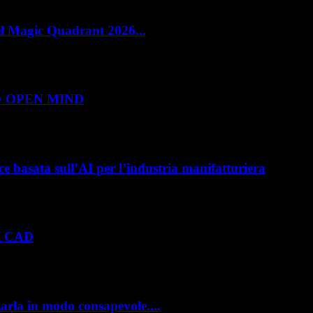
el Magic Quadrant 2026...
e Management (PLM) con un doppio riconoscimento nel Magic Quadrant 2026 
show OPEN MIND
 roadshow italiano organizzato da OPEN MIND per presentare hyperMILL 2026,
e basata sull’AI per l’industria manifatturiera
e hanno investito negli ultimi anni nella gestione del ciclo di vita del prod
el CAD
viluppo prodotto. Con il rilascio di Creo 13 e Creo+ 13.3, PTC introduce una
zarla in modo consapevole....