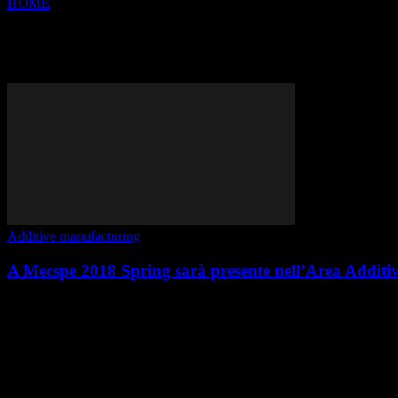
HOME
Tags
Additive manufacturinf
Tag: additive manufacturinf
Additive manufacturing
A Mecspe 2018 Spring sarà presente nell’Area Additi