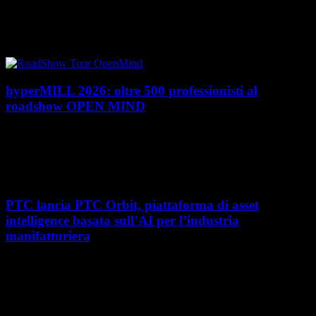
PTC rafforza il proprio posizionamento nel mercato del Product
Lifecycle Management (PLM) con un doppio riconoscimento nel Magic
Quadrant 2026 di Gartner dedicato al...
hyperMILL 2026: oltre 500 professionisti al
roadshow OPEN MIND
Con l'ultima tappa del 25 giugno, presso Masmec (Bari), si è concluso il
roadshow italiano organizzato da OPEN MIND per presentare
hyperMILL 2026, la...
PTC lancia PTC Orbit, piattaforma di asset
intelligence basata sull’AI per l’industria
manifatturiera
Nel percorso verso la trasformazione digitale, molte aziende
manifatturiere hanno investito negli ultimi anni nella gestione del ciclo
di vita del prodotto, costruendo processi...