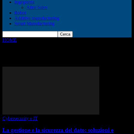
Ingegneria
After Sales
Robot
Additive manufacturing
Smart Manufacturing
HOME
Tags
Backup
Tag: backup
Cybersecurity e IT
La gestione e la sicurezza del dato: soluzioni e