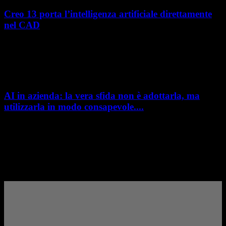
Creo 13 porta l’intelligenza artificiale direttamente
nel CAD
L’intelligenza artificiale entra sempre più concretamente nei processi di
sviluppo prodotto. Con il rilascio di Creo 13 e Creo+ 13.3, PTC introduce
una nuova...
AI in azienda: la vera sfida non è adottarla, ma
utilizzarla in modo consapevole....
AI in azienda: la vera sfida non è adottarla, ma utilizzarla in modo
consapevole. La formazione richiesta dall'AI Act L'intelligenza artificiale
è entrata nelle fabbriche,...
– Pubblicità –