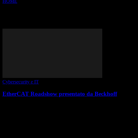
HOME
Tags
Beckhoff
Tag: beckhoff
Cybersecurity e IT
EtherCAT Roadshow presentato da Beckhoff