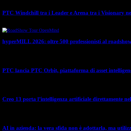
PTC Windchill tra i Leader e Arena tra i Visionary n
PTC rafforza il proprio posizionamento nel mercato del Product Lifecycl
hyperMILL 2026: oltre 500 professionisti al road
Con l'ultima tappa del 25 giugno, presso Masmec (Bari), si è concluso il
PTC lancia PTC Orbit, piattaforma di asset intelligenc
Nel percorso verso la trasformazione digitale, molte aziende manifatturier
Creo 13 porta l’intelligenza artificiale direttamente n
L’intelligenza artificiale entra sempre più concretamente nei processi di s
AI in azienda: la vera sfida non è adottarla, ma utiliz