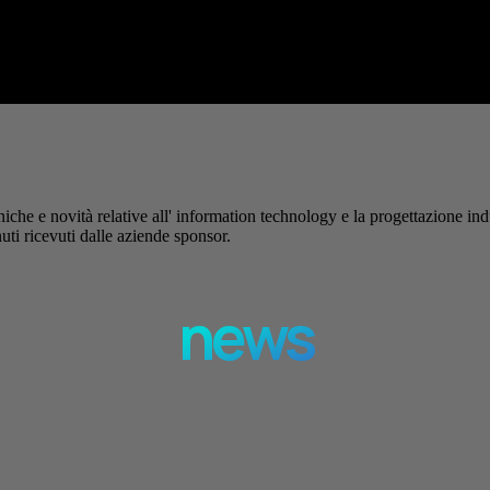
ole. La formazione richiesta dall'AI Act L'intelligenza artificiale è entrata 
– Pubblicità –
iche e novità relative all' information technology e la progettazione ind
uti ricevuti dalle aziende sponsor.
news