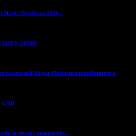
el Magic Quadrant 2026...
e Management (PLM) con un doppio riconoscimento nel Magic Quadrant 2026 
show OPEN MIND
 roadshow italiano organizzato da OPEN MIND per presentare hyperMILL 2026,
e basata sull’AI per l’industria manifatturiera
e hanno investito negli ultimi anni nella gestione del ciclo di vita del prod
el CAD
viluppo prodotto. Con il rilascio di Creo 13 e Creo+ 13.3, PTC introduce una
zarla in modo consapevole....