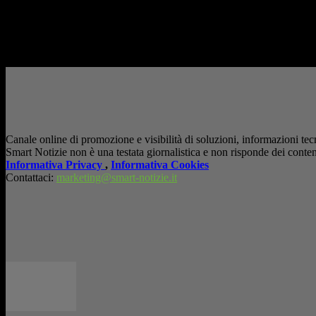
AI in azienda: la vera sfida non è adottarla, ma utilizzarla in modo consapev
Canale online di promozione e visibilità di soluzioni, informazioni tecn
Smart Notizie non è una testata giornalistica e non risponde dei conten
Informativa Privacy
,
Informativa Cookies
Contattaci:
marketing@smart-notizie.it