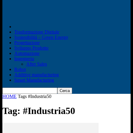
Trasformazione Digitale
Sostenibilità – Green Energy
Progettazione
Sviluppo Prodotto
Automazione
Ingegneria
After Sales
Robot
Additive manufacturing
Smart Manufacturing
HOME
Tags
#Industria50
Tag: #Industria50