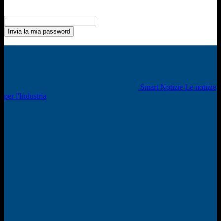
Recupero della password
Recupera la tua password
La tua email
La password verrà inviata via email.
Smart Notizie Le notizie
per l'Industria