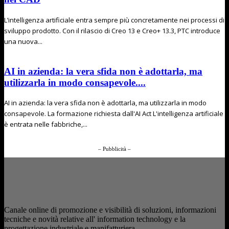
L’intelligenza artificiale entra sempre più concretamente nei processi di
sviluppo prodotto. Con il rilascio di Creo 13 e Creo+ 13.3, PTC introduce
una nuova...
AI in azienda: la vera sfida non è adottarla, ma
utilizzarla in modo consapevole....
AI in azienda: la vera sfida non è adottarla, ma utilizzarla in modo
consapevole. La formazione richiesta dall'AI Act L'intelligenza artificiale
è entrata nelle fabbriche,...
– Pubblicità –
Canale online di promozione e visibilità di soluzioni, informazioni
tecniche e novità relative all' information technology e la
progettazione industriale e manifatturiera