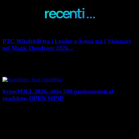
recenti ...
PTC Windchill tra i Leader e Arena tra i Visionary
nel Magic Quadrant 2026...
PTC rafforza il proprio posizionamento nel mercato del Product
Lifecycle Management (PLM) con un doppio riconoscimento nel Magic
Quadrant 2026 di Gartner dedicato al...
hyperMILL 2026: oltre 500 professionisti al
roadshow OPEN MIND
Con l'ultima tappa del 25 giugno, presso Masmec (Bari), si è concluso il
roadshow italiano organizzato da OPEN MIND per presentare
hyperMILL 2026, la...