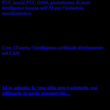
PTC lancia PTC Orbit, piattaforma di asset
intelligence basata sull’AI per l’industria
manifatturiera
Nel percorso verso la trasformazione digitale, molte aziende
manifatturiere hanno investito negli ultimi anni nella gestione del ciclo
di vita del prodotto, costruendo processi...
Creo 13 porta l’intelligenza artificiale direttamente
nel CAD
L’intelligenza artificiale entra sempre più concretamente nei processi di
sviluppo prodotto. Con il rilascio di Creo 13 e Creo+ 13.3, PTC introduce
una nuova...
AI in azienda: la vera sfida non è adottarla, ma
utilizzarla in modo consapevole....
AI in azienda: la vera sfida non è adottarla, ma utilizzarla in modo
consapevole. La formazione richiesta dall'AI Act L'intelligenza artificiale