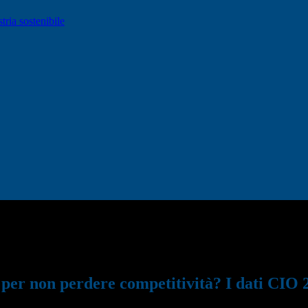
 competitività? I dati CIO...
e per non perdere competitività? I dati CIO 