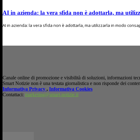
AI in azienda: la vera sfida non è adottarla, ma utiliz
AI in azienda: la vera sfida non è adottarla, ma utilizzarla in modo consapev
Canale online di promozione e visibilità di soluzioni, informazioni tecn
Smart Notizie non è una testata giornalistica e non risponde dei conten
Informativa Privacy
,
Informativa Cookies
Contattaci:
marketing@smart-notizie.it