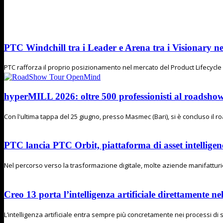
PTC Windchill tra i Leader e Arena tra i Visionary n
PTC rafforza il proprio posizionamento nel mercato del Product Lifecycl
hyperMILL 2026: oltre 500 professionisti al road
Con l'ultima tappa del 25 giugno, presso Masmec (Bari), si è concluso il
PTC lancia PTC Orbit, piattaforma di asset intelligenc
Nel percorso verso la trasformazione digitale, molte aziende manifatturier
Creo 13 porta l’intelligenza artificiale direttamente n
L’intelligenza artificiale entra sempre più concretamente nei processi di s