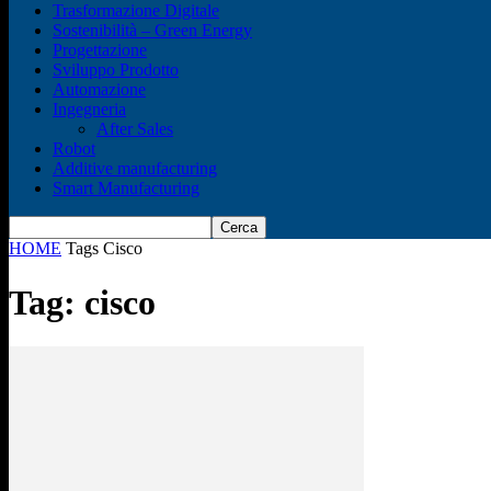
Trasformazione Digitale
Sostenibilità – Green Energy
Progettazione
Sviluppo Prodotto
Automazione
Ingegneria
After Sales
Robot
Additive manufacturing
Smart Manufacturing
HOME
Tags
Cisco
Tag: cisco