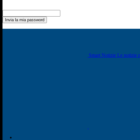
Recupero della password
Recupera la tua password
La tua email
La password verrà inviata via email.
Smart Notizie Le notizie p