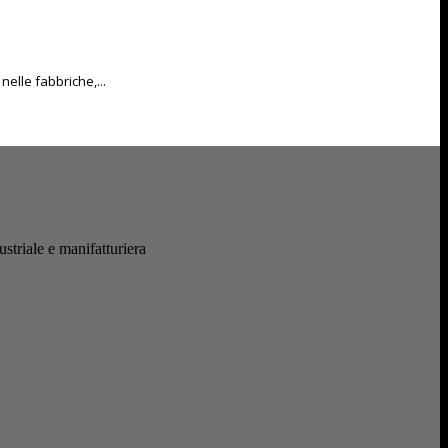
nelle fabbriche,...
ustriale e manifatturiera