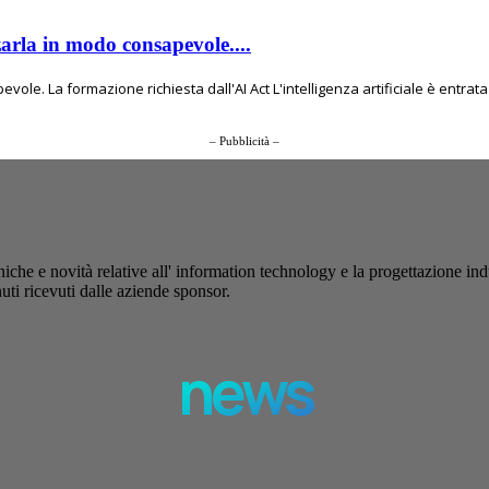
zarla in modo consapevole....
ole. La formazione richiesta dall'AI Act L'intelligenza artificiale è entrata 
– Pubblicità –
iche e novità relative all' information technology e la progettazione ind
uti ricevuti dalle aziende sponsor.
news