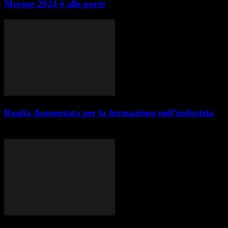
Mecspe 2024 è alle porte
Realtà Aumentata per la formazione nell’industria
L'uso della realtà aumentata (AR) nell'industria sta diventando sempre p