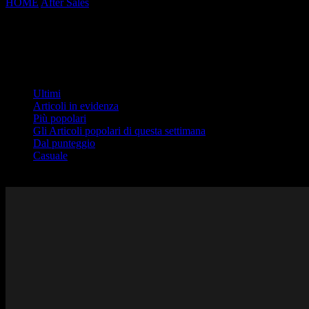
HOME
After Sales
AR
AR
Ultimi
Ultimi
Articoli in evidenza
Più popolari
Gli Articoli popolari di questa settimana
Dal punteggio
Casuale