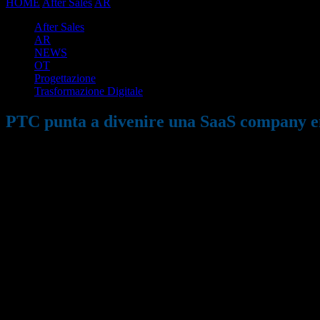
HOME
After Sales
AR
PTC punta a divenire una SaaS company entro 
After Sales
AR
NEWS
OT
Progettazione
Trasformazione Digitale
PTC punta a divenire una SaaS company ent
08/01/2022
1950
Condividi