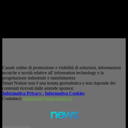
AI in azienda: la vera sfida non è adottarla, ma utilizzarla in modo
consapevole. La formazione richiesta dall'AI Act L'intelligenza artificiale
è entrata nelle fabbriche,...
– Pubblicità –
Canale online di promozione e visibilità di soluzioni, informazioni
tecniche e novità relative all' information technology e la
progettazione industriale e manifatturiera
Smart Notizie non è una testata giornalistica e non risponde dei
contenuti ricevuti dalle aziende sponsor.
Informativa Privacy
,
Informativa Cookies
Contattaci:
marketing@smart-notizie.it
news