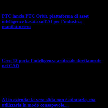
hyperMILL 2026, la...
PTC lancia PTC Orbit, piattaforma di asset
intelligence basata sull’AI per l’industria
manifatturiera
Nel percorso verso la trasformazione digitale, molte aziende
manifatturiere hanno investito negli ultimi anni nella gestione del ciclo
di vita del prodotto, costruendo processi...
Creo 13 porta l’intelligenza artificiale direttamente
nel CAD
L’intelligenza artificiale entra sempre più concretamente nei processi di
sviluppo prodotto. Con il rilascio di Creo 13 e Creo+ 13.3, PTC introduce
una nuova...
AI in azienda: la vera sfida non è adottarla, ma
utilizzarla in modo consapevole....