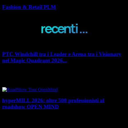
Fashion & Retail PLM
recenti ...
PTC Windchill tra i Leader e Arena tra i Visionary
nel Magic Quadrant 2026...
PTC rafforza il proprio posizionamento nel mercato del Product
Lifecycle Management (PLM) con un doppio riconoscimento nel Magic
Quadrant 2026 di Gartner dedicato al...
hyperMILL 2026: oltre 500 professionisti al
roadshow OPEN MIND
Con l'ultima tappa del 25 giugno, presso Masmec (Bari), si è concluso il
roadshow italiano organizzato da OPEN MIND per presentare